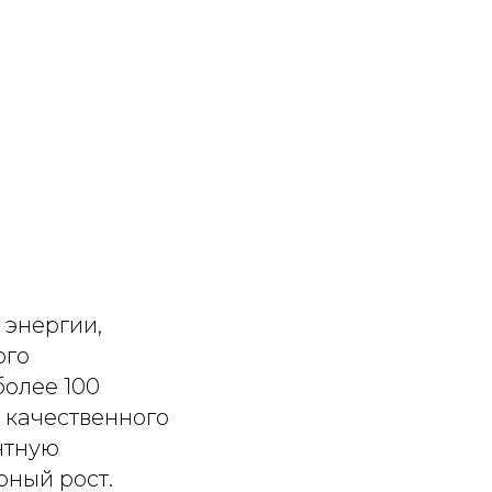
 энергии,
ого
олее 100
 качественного
нтную
рный рост.